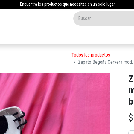
Encuentra los productos que necesitas en un solo lugar
Inicio
Tienda
Nosotros
Contáctenos
Blog
Todos los productos
Zapato Begoña Cervera mod. L
Z
m
b