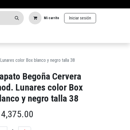
Iniciar sesión
Mi carrito
unares color Box blanco y negro talla 38
apato Begoña Cervera
od. Lunares color Box
lanco y negro talla 38
$
4,375.00