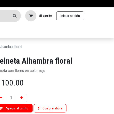
Iniciar sesión
Mi carrito
lhambra floral
eineta Alhambra floral
neta con flores en color rojo
$
100.00
Agregar al carrito
Comprar ahora