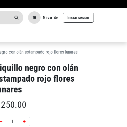
Iniciar sesión
Mi carrito
negro con olán estampado rojo flores lunares
iquillo negro con olán
stampado rojo flores
unares
$
250.00