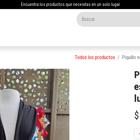
Encuentra los productos que necesitas en un solo lugar
Inicio
Tienda
Nosotros
Contáctenos
Blog
Todos los productos
Piquillo 
P
e
l