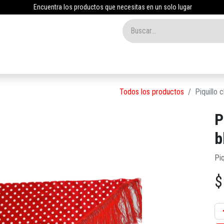
Encuentra los productos que necesitas en un solo lugar
Inicio
Tienda
Nosotros
Contáctenos
Blog
Todos los productos
Piquillo 
P
b
Piq