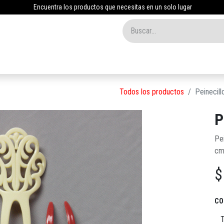
Encuentra los productos que necesitas en un solo lugar
Inicio
Tienda
Nosotros
Contáctenos
Blog
Todos los productos
Peinecill
P
Pei
c
CO