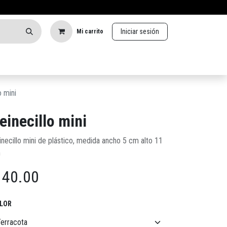
Iniciar sesión
Mi carrito
o mini
einecillo mini
necillo mini de plástico, medida ancho 5 cm alto 11
m
$
40.00
LOR