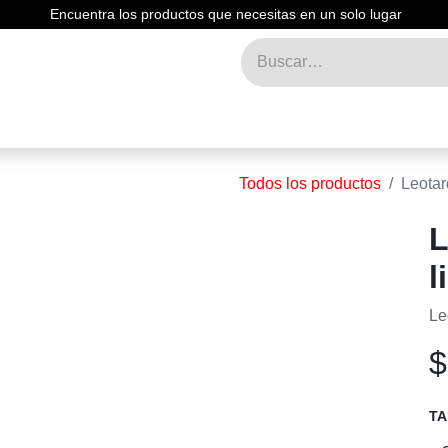
Encuentra los productos que necesitas en un solo lugar
Inicio
Tienda
Nosotros
Contáctenos
Blog
Todos los productos
Leotardo
L
Le
TA