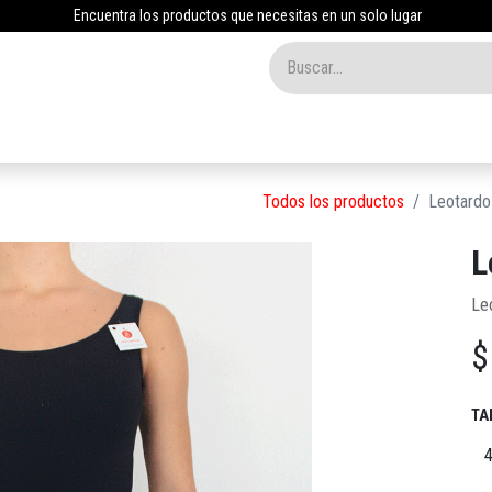
Encuentra los productos que necesitas en un solo lugar
Inicio
Tienda
Nosotros
Contáctenos
Blog
Todos los productos
Leotardo
L
Le
TA