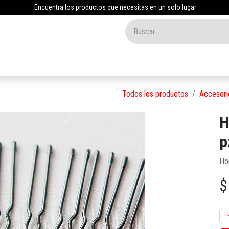
Encuentra los productos que necesitas en un solo lugar
Inicio
Tienda
Nosotros
Contáctenos
Blog
Todos los productos
Accesori
H
p
Ho