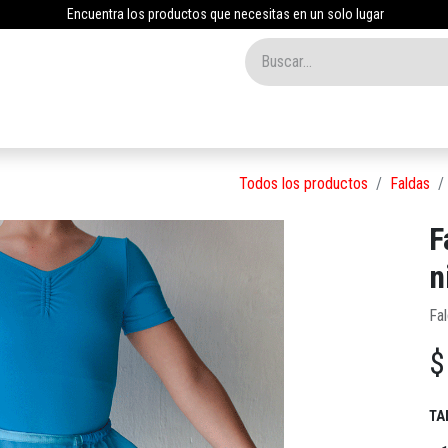
Encuentra los productos que necesitas en un solo lugar
Inicio
Tienda
Nosotros
Contáctenos
Blog
Todos los productos
Faldas
F
n
Fa
TA