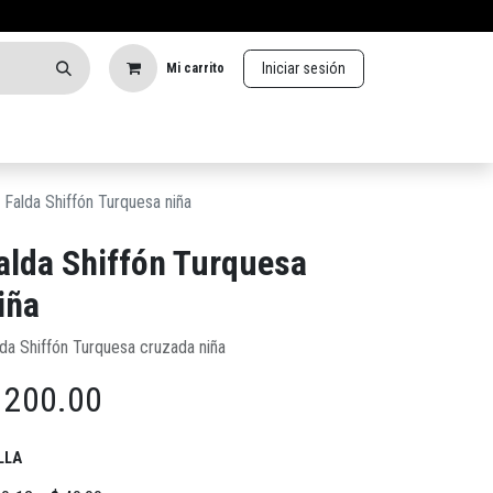
Iniciar sesión
Mi carrito
Falda Shiffón Turquesa niña
alda Shiffón Turquesa
iña
lda Shiffón Turquesa cruzada niña
$
200.00
LLA