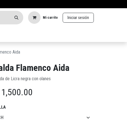
Iniciar sesión
Mi carrito
amenco Aida
alda Flamenco Aida
lda de Licra negra con olanes
$
1,500.00
LLA