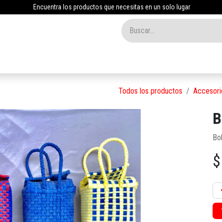
Encuentra los productos que necesitas en un solo lugar
Inicio
Tienda
Nosotros
Contáctenos
Blog
Todos los productos
Accesori
B
Bo