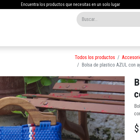
Encuentra los productos que necesitas en un solo lugar
Inicio
Tienda
Nosotros
Contáctenos
Blog
Todos los productos
Accesori
Bolsa de plastico AZUL con 
B
c
Bo
co