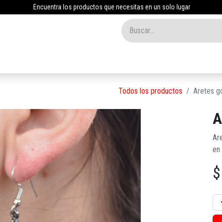
Encuentra los productos que necesitas en un solo lugar
Inicio
Tienda
Nosotros
Contáctenos
Blog
Todos los productos
Aretes go
A
Are
en 